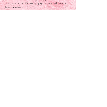
betalingen er mottatt. Alle priser er oppgitt i NOK og inkluderer mva
dersom ikke annet er
spesifisert. Alle priser gjelder for pakker der adresse for eventet regnes til
Stavangers bydeler: Eiganes og Våland, Hillevåg, Hinna, Hundvåg, Madla,
Storhaug
og Tasta. Utenfor bydelene tas en kilometersats om 3.50 nok per kilometer
fra hjemadresse: Grasholmbryggå, Stavanger. Prisen for kilometersatsen
sendes som
vipps-krav etter gjennomført event.
4. Avbestilling og endring
Ved avbestilling mer enn 7 dager før gis full refusjon.
Ved avbestilling 0-6 dager før, gis ingen refusjon.
Ved av sykdom vil Vibrant events tilby ombooking til ny dato så langt det
er mulig. Sykdom som påberopes som kanselleringsgrunn, men som ikke
kan
dokumenteres, regnes som ordinær avbestilling og følger vanlige
avbestillingsvillkår.
5. Levering av tjenesten
Leverandøren er ansvarlig for:
Å møte opp til avtalt tid og sted. Leverandøren er ansvarlig for utstyr som
trengs for å kunne levere sine tjenester.
Kunden er ansvarlig for:
Å sikre egnet lokale
At arrangemanget forholder seg til norskt lovverk.
At foreldre/voksne er tilstede ved barnearrangementer.