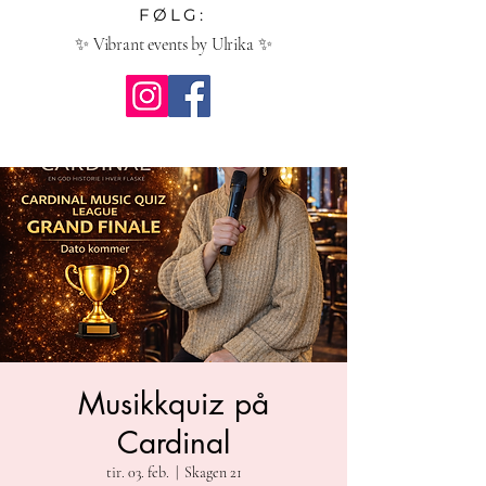
FØLG:
✨ Vibrant events by Ulrika ✨
Musikkquiz på
Cardinal
tir. 03. feb.
  |  
Skagen 21