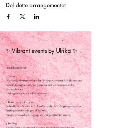
Del dette arrangementet
✨ Vibrant events by Ulrika ✨
Handelsbetingelser
1. Generelt
Disse handelsbetingelsene gjelder for kjøp av tjenester fra Vibrantevents
Sandström, org.nr.
936619207
, heretter kalt leverandøren. Ved å
gjennomføre en
booking godtar kunden disse vilkårene.
2. Bestilling og bekreftelse
En bestilling er bindende når kunden har betalt via Vipps og mottatt en
skriftlig bekreftelse (e-post eller SMS).
Kunden er ansvarlig for å oppgi korrekt kontaktinformasjon.
3. Betaling
Betaling skjer via Vipps ved booking. Bookingen er bekreftet når