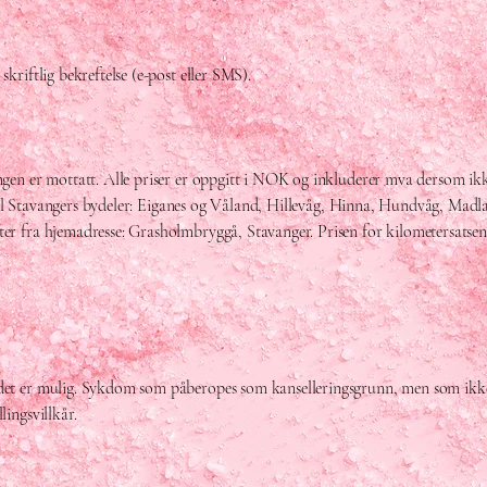
kriftlig bekreftelse (e-post eller SMS).
ingen er mottatt. Alle priser er oppgitt i NOK og inkluderer mva dersom ik
es til Stavangers bydeler: Eiganes og Våland, Hillevåg, Hinna, Hundvåg, Mad
ter fra hjemadresse: Grasholmbryggå, Stavanger. Prisen for kilometersatse
t det er mulig. Sykdom som påberopes som kanselleringsgrunn, men som ikk
ingsvillkår.