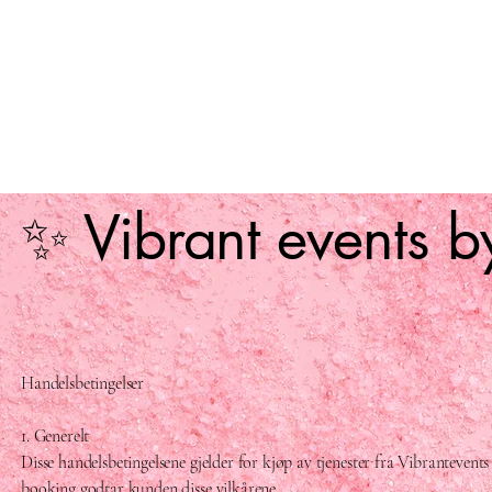
✨ Vibrant events b
Handelsbetingelser
1. Generelt
Disse handelsbetingelsene gjelder for kjøp av tjenester fra Vibranteven
booking godtar kunden disse vilkårene.