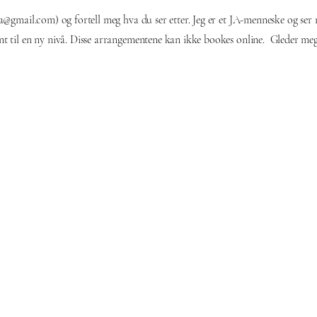
ka@gmail.com
) og fortell meg hva du ser etter. Jeg er et JA-menneske og ser
vent til en ny nivå. Disse arrangementene kan ikke bookes online. Gleder meg