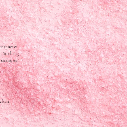
ke annet er
la, Storhaug
n sendes som
e kan