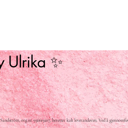
y Ulrika ✨
ts Sandström, org.nr. 936619207, heretter kalt leverandøren. Ved å gjennomfø