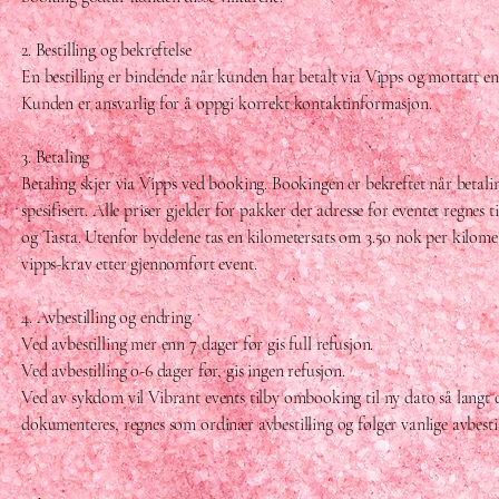
2. Bestilling og bekreftelse
En bestilling er bindende når kunden har betalt via Vipps og mottatt en s
Kunden er ansvarlig for å oppgi korrekt kontaktinformasjon.
3. Betaling
Betaling skjer via Vipps ved booking. Bookingen er bekreftet når betal
spesifisert. Alle priser gjelder for pakker der adresse for eventet regn
og Tasta. Utenfor bydelene tas en kilometersats om 3.50 nok per kilome
vipps-krav etter gjennomført event.
4. Avbestilling og endring
Ved avbestilling mer enn 7 dager før gis full refusjon.
Ved avbestilling 0-6 dager før, gis ingen refusjon.
Ved av sykdom vil Vibrant events tilby ombooking til ny dato så lang
dokumenteres, regnes som ordinær avbestilling og følger vanlige avbestill