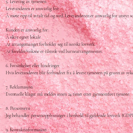
5. Levering av tjenesten
Leverandøren er ansvarlig for:
Å møte opp til avtalt tid og sted. Leverandøren er ansvarlig for utstyr so
Kunden er ansvarlig for:
Å sikre egnet lokale
At arrangemanget forholder seg til norskt lovverk.
At foreldre/voksne er tilstede ved barnearrangementer.
6. Forsinkelser eller hindringer
Hvis leverandøren blir forhindret fra å levere tjenesten på grunn av sykd
7. Reklamasjon
Eventuelle klager må meldes innen 24 timer etter gjennomført tjeneste.
8. Personvern
Jeg behandler personopplysninger i henhold til gjeldende lovverk (GDPR
9. Kontaktinformasjon