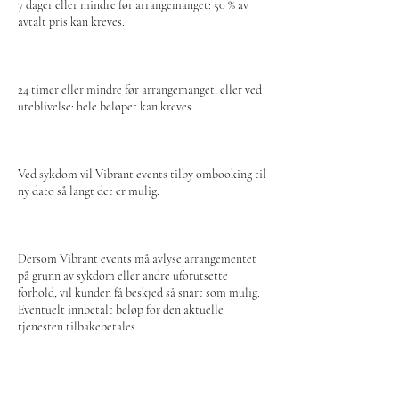
7 dager eller mindre før arrangemanget: 50 % av
avtalt pris kan kreves.
24 timer eller mindre før arrangemanget, eller ved
uteblivelse: hele beløpet kan kreves.
Ved sykdom vil Vibrant events tilby ombooking til
ny dato så langt det er mulig.
Dersom Vibrant events må avlyse arrangementet
på grunn av sykdom eller andre uforutsette
forhold, vil kunden få beskjed så snart som mulig.
Eventuelt innbetalt beløp for den aktuelle
tjenesten tilbakebetales.