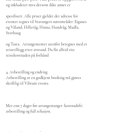
og inkluderer mva dersom ikke annet er
spesifisert. Alle priser gjelder der adresse for
eventet regnes til Stavangers nærområder: Eiganes
og Våland, Hillevåg, Hinna, Hundvåg, Madla,
Storhaug
og Tasta. Arrangementer utenfor beregnes med et
reisetillegg etter avstand. Du får alltid vite
reisekostnaden på forhånd
4. Avbestilling og endring
Avbestilling av en godkjent booking må gjøres
skriftlig til Vibrant events.
Mer enn 7 dager før arrangemanget: kostnadsfri
avbestilling og full refusjon.