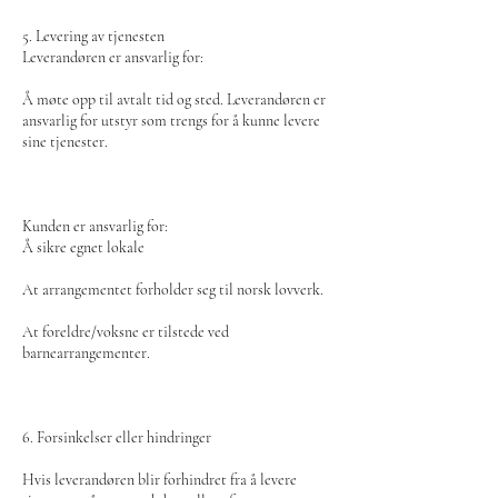
5. Levering av tjenesten
Leverandøren er ansvarlig for:
Å møte opp til avtalt tid og sted. Leverandøren er
ansvarlig for utstyr som trengs for å kunne levere
sine tjenester.
Kunden er ansvarlig for:
Å sikre egnet lokale
At arrangementet forholder seg til norsk lovverk.
At foreldre/voksne er tilstede ved
barnearrangementer.
6. Forsinkelser eller hindringer
Hvis leverandøren blir forhindret fra å levere