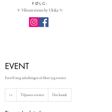
FØLG:
✨ Vibrant events by Ulrika ✨
EVENT
Fortell meg anledningen så fikser jeg eventet
Tilpasses
eventet
1 t
1
Tilpasses eventet
Hos kunde