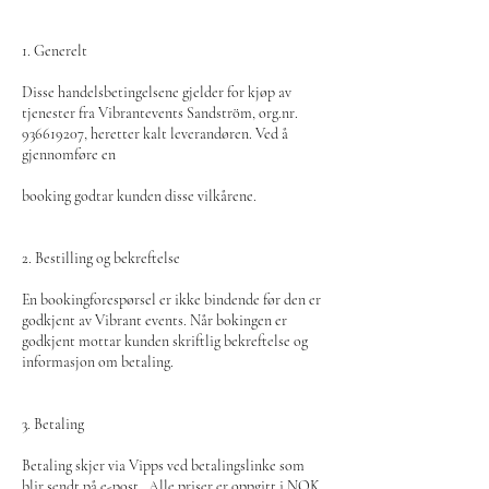
1. Generelt
Disse handelsbetingelsene gjelder for kjøp av
tjenester fra Vibrantevents Sandström, org.nr.
936619207, heretter kalt leverandøren. Ved å
gjennomføre en
booking godtar kunden disse vilkårene.
2. Bestilling og bekreftelse
En bookingforespørsel er ikke bindende før den er
godkjent av Vibrant events. Når bokingen er
godkjent mottar kunden skriftlig bekreftelse og
informasjon om betaling.
3. Betaling
Betaling skjer via Vipps ved betalingslinke som
blir sendt på e-post. Alle priser er oppgitt i NOK