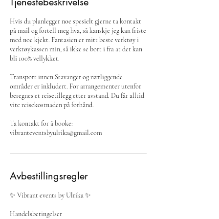
Tjenestebeskrivelse
Hvis du planlegger noe spesielt gjerne ta kontakt
på mail og fortell meg hva, så kanskje jeg kan friste
med noe kjekt. Fantasien er mitt beste verktøy i
verktøykassen min, så ikke se bort i fra at det kan
bli 100% vellykket.
Transport innen Stavanger og nærliggende
områder er inkludert. For arrangementer utenfor
beregnes et reisetillegg etter avstand. Du får alltid
vite reisekostnaden på forhånd.
Ta kontakt for å booke:
vibranteventsbyulrika@gmail.com
Avbestillingsregler
✨ Vibrant events by Ulrika ✨
​Handelsbetingelser