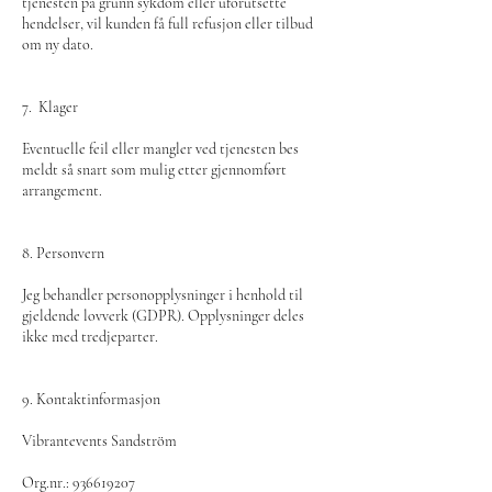
tjenesten på grunn sykdom eller uforutsette
hendelser, vil kunden få full refusjon eller tilbud
om ny dato.
7. Klager
Eventuelle feil eller mangler ved tjenesten bes
meldt så snart som mulig etter gjennomført
arrangement.
8. Personvern
Jeg behandler personopplysninger i henhold til
gjeldende lovverk (GDPR). Opplysninger deles
ikke med tredjeparter.
9. Kontaktinformasjon
Vibrantevents Sandström
Org.nr.: 936619207