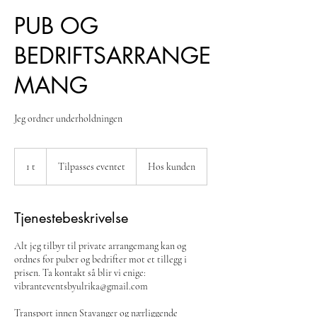
PUB OG
BEDRIFTSARRANGE
MANG
Jeg ordner underholdningen
Tilpasses
eventet
1 t
1
Tilpasses eventet
Hos kunden
Tjenestebeskrivelse
Alt jeg tilbyr til private arrangemang kan og
ordnes for puber og bedrifter mot et tillegg i
prisen. Ta kontakt så blir vi enige:
vibranteventsbyulrika@gmail.com
Transport innen Stavanger og nærliggende