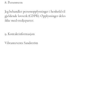
8. Personvern
Jeg behandler personopplysninger i henhold til
gjeldende lovverk (GDPR). Opplysninger deles
ikke med tredjeparter.
9. Kontaktinformasjon
Vibrantevents Sandström
Org.nr.: 936619207
E-post: vibranteventsbyulrika@gmail.com
Nettside: vibrantevents.no
Kontaktinformasjon
vibranteventsbyulrika@gmail.com