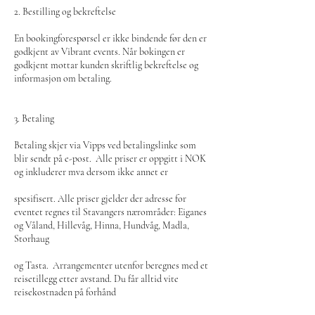
2. Bestilling og bekreftelse
En bookingforespørsel er ikke bindende før den er
godkjent av Vibrant events. Når bokingen er
godkjent mottar kunden skriftlig bekreftelse og
informasjon om betaling.
3. Betaling
Betaling skjer via Vipps ved betalingslinke som
blir sendt på e-post. Alle priser er oppgitt i NOK
og inkluderer mva dersom ikke annet er
spesifisert. Alle priser gjelder der adresse for
eventet regnes til Stavangers nærområder: Eiganes
og Våland, Hillevåg, Hinna, Hundvåg, Madla,
Storhaug
og Tasta. Arrangementer utenfor beregnes med et
reisetillegg etter avstand. Du får alltid vite
reisekostnaden på forhånd