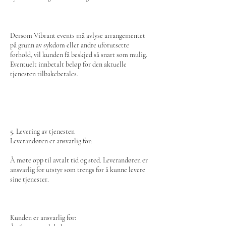
Dersom Vibrant events må avlyse arrangementet
på grunn av sykdom eller andre uforutsette
forhold, vil kunden få beskjed så snart som mulig.
Eventuelt innbetalt beløp for den aktuelle
tjenesten tilbakebetales.
5. Levering av tjenesten
Leverandøren er ansvarlig for:
Å møte opp til avtalt tid og sted. Leverandøren er
ansvarlig for utstyr som trengs for å kunne levere
sine tjenester.
Kunden er ansvarlig for: