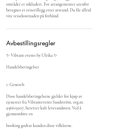
områder er inkludert. For arrangementer utenfor
beregnes et reisetillegg etter avstand. Du får alltid
Avbestillingsregler
✨ Vibrant events by Ulrika ✨
​Handelsbetingelser
1. Generelt
Disse handelsbetingelsene gjelder for kjøp av
tjenester fra Vibrantevents Sandström, org.nr.
936619207, heretter kalt leverandøren. Ved å
gjennomføre en
booking godtar kunden disse vilkårene.