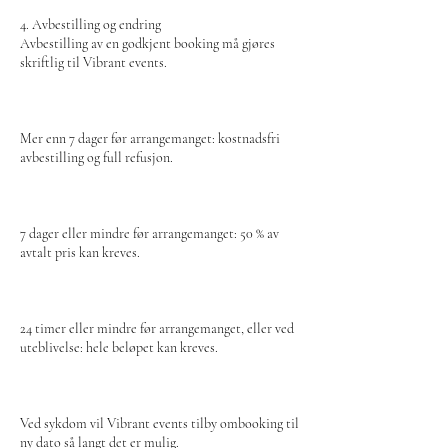
4. Avbestilling og endring
Avbestilling av en godkjent booking må gjøres
skriftlig til Vibrant events.
Mer enn 7 dager før arrangemanget: kostnadsfri
avbestilling og full refusjon.
7 dager eller mindre før arrangemanget: 50 % av
avtalt pris kan kreves.
24 timer eller mindre før arrangemanget, eller ved
uteblivelse: hele beløpet kan kreves.
Ved sykdom vil Vibrant events tilby ombooking til
ny dato så langt det er mulig.