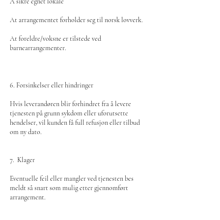
Å sikre egnet lokale
At arrangementet forholder seg til norsk lovverk.
At foreldre/voksne er tilstede ved
barnearrangementer.
6. Forsinkelser eller hindringer
Hvis leverandøren blir forhindret fra å levere
tjenesten på grunn sykdom eller uforutsette
hendelser, vil kunden få full refusjon eller tilbud
om ny dato.
7. Klager
Eventuelle feil eller mangler ved tjenesten bes
meldt så snart som mulig etter gjennomført
arrangement.